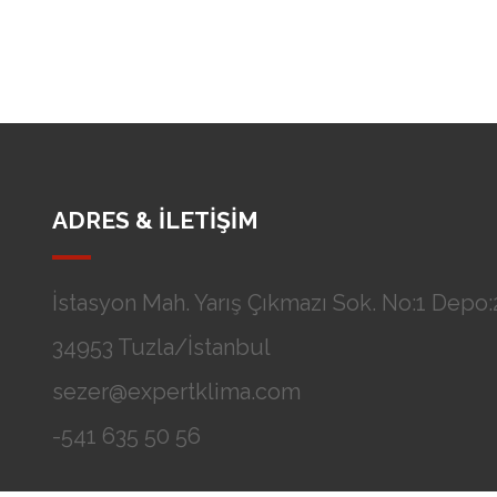
ADRES & İLETİŞİM
İstasyon Mah. Yarış Çıkmazı Sok. No:1 Depo:2
34953 Tuzla/İstanbul
sezer@expertklima.com
-541 635 50 56