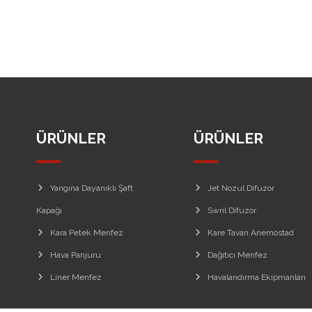
ÜRÜNLER
ÜRÜNLER
Yangına Dayanıklı Şaft
Jet Nozul Difuzor
Kapağı
Swril Difuzor
Kara Petek Menfez
Kare Tavan Anemostad
Hava Panjuru
Dağıtıcı Menfez
Liner Menfez
Havalandırma Ekipmanları