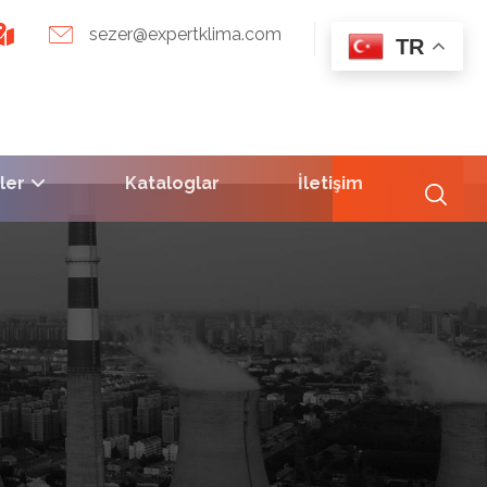
sezer@expertklima.com
TR
ler
Kataloglar
İletişim