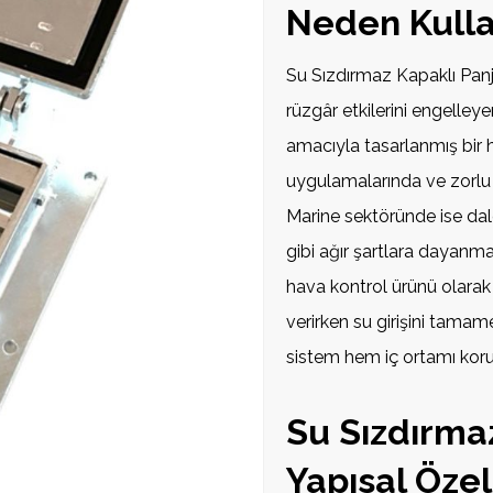
Neden Kullan
Su Sızdırmaz Kapaklı Panju
rüzgâr etkilerini engelley
amacıyla tasarlanmış bir 
uygulamalarında ve zorlu h
Marine sektöründe ise dal
gibi ağır şartlara dayanma
hava kontrol ürünü olarak t
verirken su girişini tamam
sistem hem iç ortamı kor
Su Sızdırma
Yapısal Özell