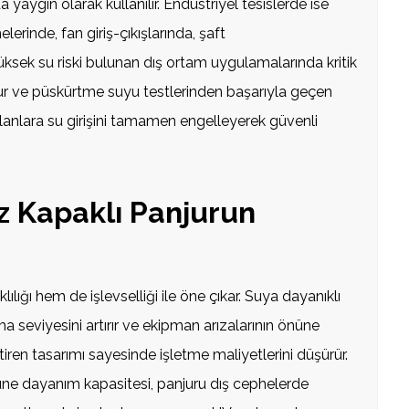
yaygın olarak kullanılır. Endüstriyel tesislerde ise
lerinde, fan giriş-çıkışlarında, şaft
ksek su riski bulunan dış ortam uygulamalarında kritik
ğmur ve püskürtme suyu testlerinden başarıyla geçen
alanlara su girişini tamamen engelleyerek güvenli
z Kapaklı Panjurun
lılığı hem de işlevselliği ile öne çıkar. Suya dayanıklı
ma seviyesini artırır ve ekipman arızalarının önüne
ren tasarımı sayesinde işletme maliyetlerini düşürür.
ne dayanım kapasitesi, panjuru dış cephelerde