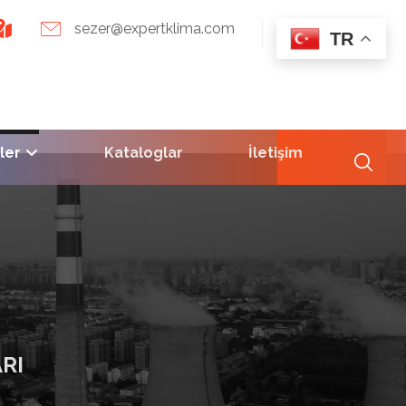
sezer@expertklima.com
TR
ler
Kataloglar
İletişim
RI