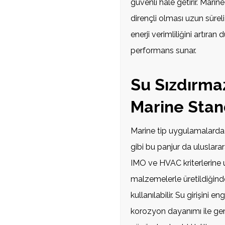
güvenli hâle getirir. Marin
dirençli olması uzun süreli
enerji verimliliğini artıra
performans sunar.
Su Sızdırma
Marine Stan
Marine tip uygulamalarda
gibi bu panjur da uluslarar
IMO ve HVAC kriterlerine uyg
malzemelerle üretildiğind
kullanılabilir. Su girişini
korozyon dayanımı ile gem