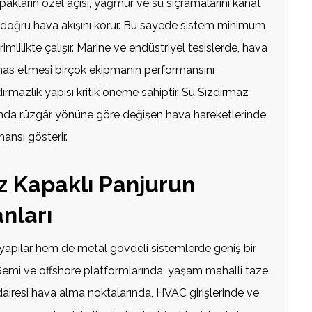
apakların özel açısı, yağmur ve su sıçramalarını kanat
ri doğru hava akışını korur. Bu sayede sistem minimum
imlilikte çalışır. Marine ve endüstriyel tesislerde, hava
temas etmesi birçok ekipmanın performansını
dırmazlık yapısı kritik öneme sahiptir. Su Sızdırmaz
anda rüzgâr yönüne göre değişen hava hareketlerinde
ansı gösterir.
z Kapaklı Panjurun
nları
apılar hem de metal gövdeli sistemlerde geniş bir
. Gemi ve offshore platformlarında; yaşam mahalli taze
dairesi hava alma noktalarında, HVAC girişlerinde ve